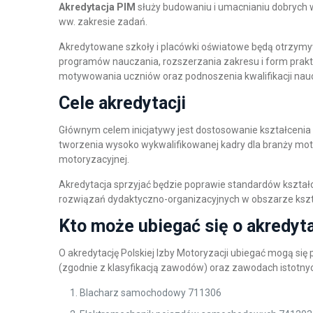
Akredytacja
PIM
służy budowaniu i umacnianiu dobrych w
ww. zakresie zadań.
Akredytowane szkoły i placówki oświatowe będą otrzymyw
programów nauczania, rozszerzania zakresu i form pra
motywowania uczniów oraz podnoszenia kwalifikacji naucz
Cele akredytacji
Głównym celem inicjatywy jest dostosowanie kształcenia
tworzenia wysoko wykwalifikowanej kadry dla branży moto
motoryzacyjnej.
Akredytacja sprzyjać będzie poprawie standardów kszta
rozwiązań dydaktyczno-organizacyjnych w obszarze ksz
Kto może ubiegać się o akredyt
O akredytację Polskiej Izby Motoryzacji ubiegać mogą si
(zgodnie z klasyfikacją zawodów) oraz zawodach istotny
Blacharz samochodowy 711306