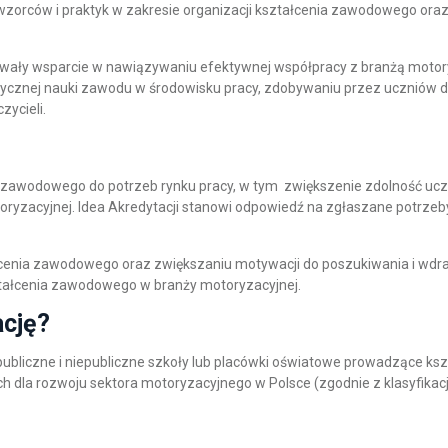
zorców i praktyk w zakresie organizacji kształcenia zawodowego oraz
ały wsparcie w nawiązywaniu efektywnej współpracy z branżą motoryz
ktycznej nauki zawodu w środowisku pracy, zdobywaniu przez ucznió
ycieli.
 zawodowego do potrzeb rynku pracy, w tym zwiększenie zdolność ucz
ryzacyjnej. Idea Akredytacji stanowi odpowiedź na zgłaszane potrzeb
łcenia zawodowego oraz zwiększaniu motywacji do poszukiwania i wdr
tałcenia zawodowego w branży motoryzacyjnej.
ację?
ę publiczne i niepubliczne szkoły lub placówki oświatowe prowadzące 
ch dla rozwoju sektora motoryzacyjnego w Polsce (zgodnie z klasyfika