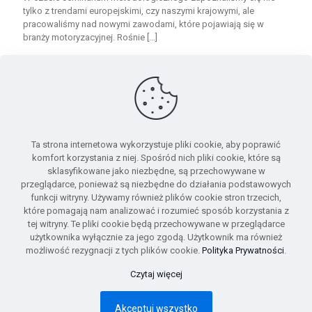
tylko z trendami europejskimi, czy naszymi krajowymi, ale
pracowaliśmy nad nowymi zawodami, które pojawiają się w
branży motoryzacyjnej. Rośnie
[…]
0
Read more
Ta strona internetowa wykorzystuje pliki cookie, aby poprawić
komfort korzystania z niej. Spośród nich pliki cookie, które są
sklasyfikowane jako niezbędne, są przechowywane w
przeglądarce, ponieważ są niezbędne do działania podstawowych
funkcji witryny. Używamy również plików cookie stron trzecich,
które pomagają nam analizować i rozumieć sposób korzystania z
Umowa o współpracy w zakresie organizacji i prowadzenia
tej witryny. Te pliki cookie będą przechowywane w przeglądarce
Sektorowej Rady do spraw kompetencji 12/DRK/SRS/2025
użytkownika wyłącznie za jego zgodą. Użytkownik ma również
możliwość rezygnacji z tych plików cookie.
Polityka Prywatności
.
© 2025 Sektorowa Rada ds. Motoryzacji i Usługi
Czytaj więcej
Motoryzacyjne. All Rights Reserved. Polska Izba Motoryzacja
Akceptuj wszystko