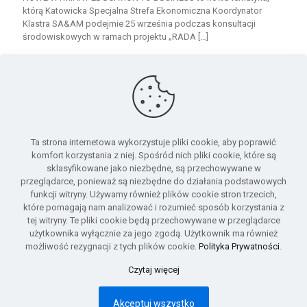
którą Katowicka Specjalna Strefa Ekonomiczna Koordynator
Klastra SA&AM podejmie 25 września podczas konsultacji
środowiskowych w ramach projektu „RADA
[…]
0
Read more
Ta strona internetowa wykorzystuje pliki cookie, aby poprawić
komfort korzystania z niej. Spośród nich pliki cookie, które są
sklasyfikowane jako niezbędne, są przechowywane w
przeglądarce, ponieważ są niezbędne do działania podstawowych
funkcji witryny. Używamy również plików cookie stron trzecich,
które pomagają nam analizować i rozumieć sposób korzystania z
Umowa o współpracy w zakresie organizacji i prowadzenia
tej witryny. Te pliki cookie będą przechowywane w przeglądarce
Sektorowej Rady do spraw kompetencji 12/DRK/SRS/2025
użytkownika wyłącznie za jego zgodą. Użytkownik ma również
możliwość rezygnacji z tych plików cookie.
Polityka Prywatności
.
© 2025 Sektorowa Rada ds. Motoryzacji i Usługi
Czytaj więcej
Motoryzacyjne. All Rights Reserved. Polska Izba Motoryzacja
Akceptuj wszystko