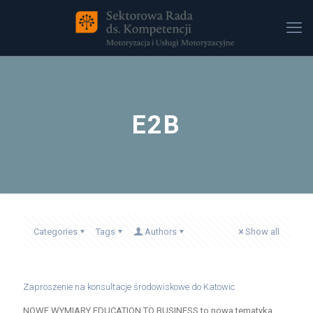
E2B
Categories
Tags
Authors
Show all
Zaproszenie na konsultacje środowiskowe do Katowic
NOWE WYMIARY EDUCATION TO BUSINESS to nowa tematyka,