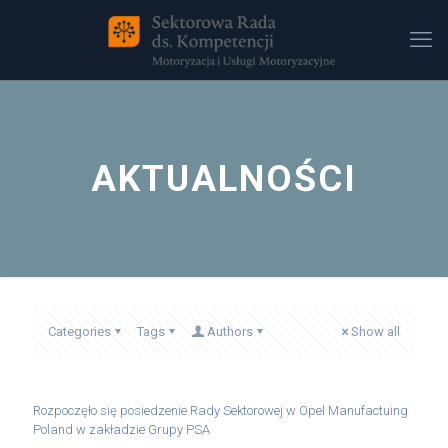
AKTUALNOŚCI
Categories
Tags
Authors
Show all
Rozpoczęło się posiedzenie Rady Sektorowej w Opel Manufactuing
Poland w zakładzie Grupy PSA